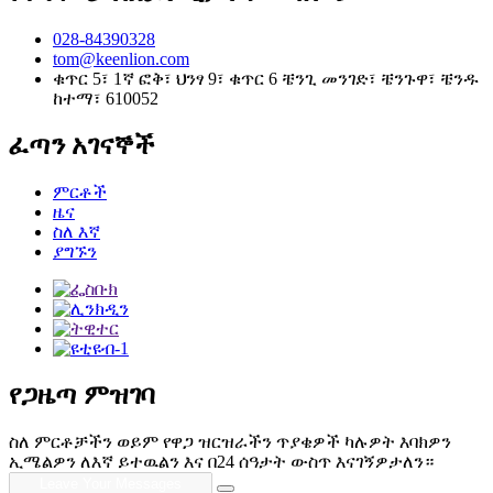
028-84390328
tom@keenlion.com
ቁጥር 5፣ 1ኛ ፎቅ፣ ህንፃ 9፣ ቁጥር 6 ቼንጊ መንገድ፣ ቼንጉዋ፣ ቼንዱ
ከተማ፣ 610052
ፈጣን አገናኞች
ምርቶች
ዜና
ስለ እኛ
ያግኙን
የጋዜጣ ምዝገባ
ስለ ምርቶቻችን ወይም የዋጋ ዝርዝራችን ጥያቄዎች ካሉዎት እባክዎን
ኢሜልዎን ለእኛ ይተዉልን እና በ24 ሰዓታት ውስጥ እናገኝዎታለን።