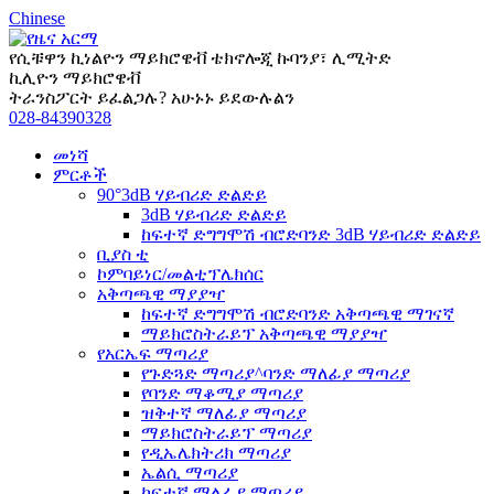
Chinese
የሲቹዋን ኪነልዮን ማይክሮዌቭ ቴክኖሎጂ ኩባንያ፣ ሊሚትድ
ኪሊዮን ማይክሮዌቭ
ትራንስፖርት ይፈልጋሉ? አሁኑኑ ይደውሉልን
028-84390328
መነሻ
ምርቶች
90°3dB ሃይብሪድ ድልድይ
3dB ሃይብሪድ ድልድይ
ከፍተኛ ድግግሞሽ ብሮድባንድ 3dB ሃይብሪድ ድልድይ
ቢያስ ቲ
ኮምባይነር/መልቲፕሌክሰር
አቅጣጫዊ ማያያዣ
ከፍተኛ ድግግሞሽ ብሮድባንድ አቅጣጫዊ ማገናኛ
ማይክሮስትራይፕ አቅጣጫዊ ማያያዣ
የአርኤፍ ማጣሪያ
የጉድጓድ ማጣሪያ^ባንድ ማለፊያ ማጣሪያ
የባንድ ማቆሚያ ማጣሪያ
ዝቅተኛ ማለፊያ ማጣሪያ
ማይክሮስትራይፕ ማጣሪያ
የዲኤሌክትሪክ ማጣሪያ
ኤልሲ ማጣሪያ
ከፍተኛ ማለፊያ ማጣሪያ