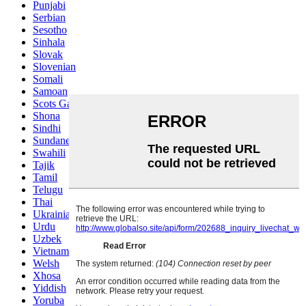
Punjabi
Serbian
Sesotho
Sinhala
Slovak
Slovenian
Somali
Samoan
Scots Gaelic
Shona
Sindhi
Sundanese
Swahili
Tajik
Tamil
Telugu
Thai
Ukrainian
Urdu
Uzbek
Vietnamese
Welsh
Xhosa
Yiddish
Yoruba