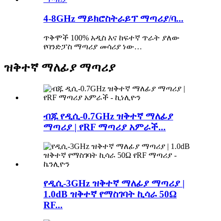
4-8GHz ማይክሮስትራይፕ ማጣሪያ/ባ...
ጥቅሞች 100% አዲስ እና ከፍተኛ ጥራት ያለው
የባንድፓስ ማጣሪያ መሳሪያ ነው…
ዝቅተኛ ማለፊያ ማጣሪያ
ብጁ የዲሲ-0.7GHz ዝቅተኛ ማለፊያ
ማጣሪያ | የRF ማጣሪያ አምራች...
የዲሲ-3GHz ዝቅተኛ ማለፊያ ማጣሪያ |
1.0dB ዝቅተኛ የማስገባት ኪሳራ 50Ω
RF...