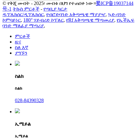
© የቅጂ መብት - 2025፡ መብቱ በህግ የተጠበቀ ነው።
蜀ICP备19037144
号-1
ትኩስ ምርቶች
-
የጣቢያ ካርታ
ዱፕሌክሰር/ዲፕሌክሰር
,
የብሮድባንድ አቅጣጫዊ ማያያዣ
,
ኳድ-ባንድ
ኮምባይነር
,
180° ሃይብሪድ ኮፐለር
,
የRf አቅጣጫዊ ማጣመሪያ
,
የኤችኤፍ
ባንድ ማለፊያ ማጣሪያ
,
ምርቶች
ዜና
ስለ እኛ
ያግኙን
ስልክ
ስልክ
028-84390328
ኢሜይል
ኢሜይል