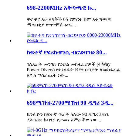
698-2200MHz አቅጣጫዊ ኩ...
ዋና ዋና አመልካቾች 6S የምርት ስም አቅጣጫዊ
ማጣበቂያ ድግግሞሽ ሩጫ...
ከፍተኛ የፍሪኩዌንሲ ብሮድባንድ 80...
ባለአራት መንገድ የኃይል መከፋፈያዎች (4 Way
Power Divers) የተነደፉት RFን በብቃት ለመከፋፈል
እና ለማሰራጨት ነው...
698ሜኸዝ-2700ሜኸዝ 90 ዲግሪ 3ዲ...
ኬንሊዮን ከፍተኛ ጥራት ላለው 90 ዲግሪ 3ዲቢ
ሃይብሪድ ኩባንያ የታመነ አምራችዎ ነው...