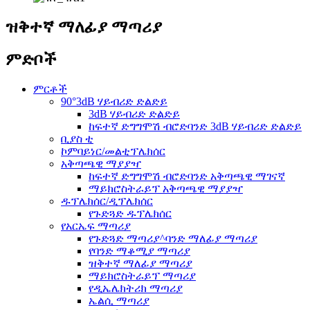
ዝቅተኛ ማለፊያ ማጣሪያ
ምድቦች
ምርቶች
90°3dB ሃይብሪድ ድልድይ
3dB ሃይብሪድ ድልድይ
ከፍተኛ ድግግሞሽ ብሮድባንድ 3dB ሃይብሪድ ድልድይ
ቢያስ ቲ
ኮምባይነር/መልቲፕሌክሰር
አቅጣጫዊ ማያያዣ
ከፍተኛ ድግግሞሽ ብሮድባንድ አቅጣጫዊ ማገናኛ
ማይክሮስትራይፕ አቅጣጫዊ ማያያዣ
ዱፕሌክሰር/ዲፕሌክሰር
የጉድጓድ ዱፕሌክሰር
የአርኤፍ ማጣሪያ
የጉድጓድ ማጣሪያ^ባንድ ማለፊያ ማጣሪያ
የባንድ ማቆሚያ ማጣሪያ
ዝቅተኛ ማለፊያ ማጣሪያ
ማይክሮስትራይፕ ማጣሪያ
የዲኤሌክትሪክ ማጣሪያ
ኤልሲ ማጣሪያ