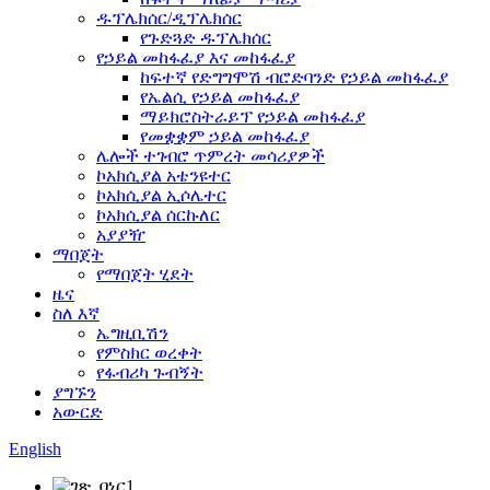
ዱፕሌክሰር/ዲፕሌክሰር
የጉድጓድ ዱፕሌክሰር
የኃይል መከፋፈያ እና መከፋፈያ
ከፍተኛ የድግግሞሽ ብሮድባንድ የኃይል መከፋፈያ
የኤልሲ የኃይል መከፋፈያ
ማይክሮስትራይፕ የኃይል መከፋፈያ
የመቋቋም ኃይል መከፋፈያ
ሌሎች ተገብሮ ጥምረት መሳሪያዎች
ኮአክሲያል አቴንዩተር
ኮአክሲያል ኢሶሌተር
ኮአክሲያል ሰርኩለር
አያያዥ
ማበጀት
የማበጀት ሂደት
ዜና
ስለ እኛ
ኤግዚቢሽን
የምስክር ወረቀት
የፋብሪካ ጉብኝት
ያግኙን
አውርድ
English