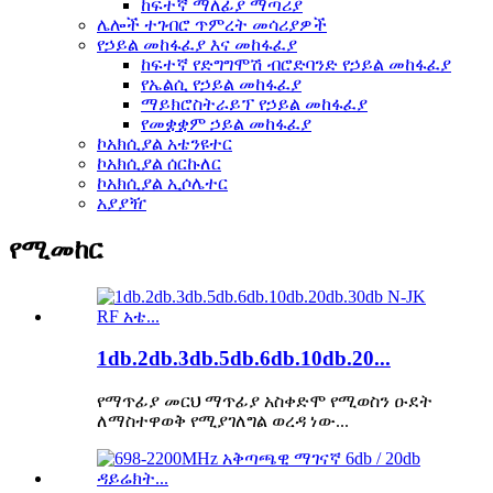
ከፍተኛ ማለፊያ ማጣሪያ
ሌሎች ተገብሮ ጥምረት መሳሪያዎች
የኃይል መከፋፈያ እና መከፋፈያ
ከፍተኛ የድግግሞሽ ብሮድባንድ የኃይል መከፋፈያ
የኤልሲ የኃይል መከፋፈያ
ማይክሮስትራይፕ የኃይል መከፋፈያ
የመቋቋም ኃይል መከፋፈያ
ኮአክሲያል አቴንዩተር
ኮአክሲያል ሰርኩለር
ኮአክሲያል ኢሶሌተር
አያያዥ
የሚመከር
1db.2db.3db.5db.6db.10db.20...
የማጥፊያ መርህ ማጥፊያ አስቀድሞ የሚወስን ዑደት
ለማስተዋወቅ የሚያገለግል ወረዳ ነው...