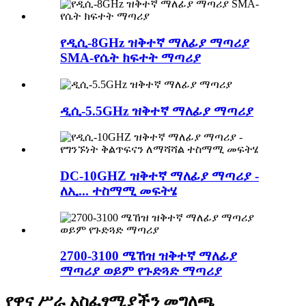
የዲሲ-8GHz ዝቅተኛ ማለፊያ ማጣሪያ
SMA-የሴት ክፍተት ማጣሪያ
ዲሲ-5.5GHz ዝቅተኛ ማለፊያ ማጣሪያ
DC-10GHZ ዝቅተኛ ማለፊያ ማጣሪያ -
ለኢ... ተስማሚ መፍትሄ
2700-3100 ሜኸዝ ዝቅተኛ ማለፊያ
ማጣሪያ ወይም የጉድጓድ ማጣሪያ
የዋና ሥራ አስፈፃሚያችን መግለጫ