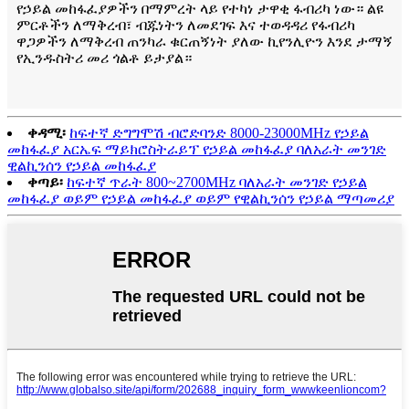
የኃይል መከፋፈያዎችን በማምረት ላይ የተካነ ታዋቂ ፋብሪካ ነው። ልዩ
ምርቶችን ለማቅረብ፣ ብጁነትን ለመደገፍ እና ተወዳዳሪ የፋብሪካ
ዋጋዎችን ለማቅረብ ጠንካራ ቁርጠኝነት ያለው ኪየንሊዮን እንደ ታማኝ
የኢንዱስትሪ መሪ ጎልቶ ይታያል።
ቀዳሚ፡
ከፍተኛ ድግግሞሽ ብሮድባንድ 8000-23000MHz የኃይል
መከፋፈያ አርኤፍ ማይክሮስትራይፕ የኃይል መከፋፈያ ባለአራት መንገድ
ዊልኪንሰን የኃይል መከፋፈያ
ቀጣይ፡
ከፍተኛ ጥራት 800~2700MHz ባለአራት መንገድ የኃይል
መከፋፈያ ወይም የኃይል መከፋፈያ ወይም የዊልኪንሰን የኃይል ማጣመሪያ