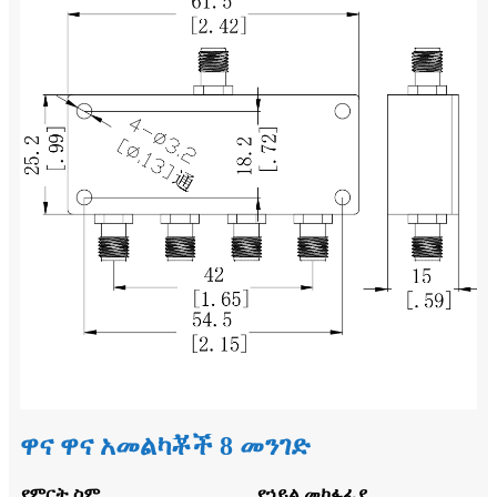
ዋና ዋና አመልካቾች 8 መንገድ
የምርት ስም
የኃይል መከፋፈያ