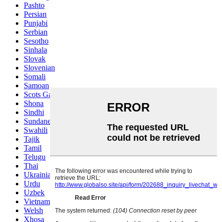
Pashto
Persian
Punjabi
Serbian
Sesotho
Sinhala
Slovak
Slovenian
Somali
Samoan
Scots Gaelic
Shona
Sindhi
Sundanese
Swahili
Tajik
Tamil
Telugu
Thai
Ukrainian
Urdu
Uzbek
Vietnamese
Welsh
Xhosa