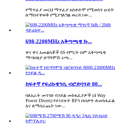
የማጥፊያ መርህ ማጥፊያ አስቀድሞ የሚወስን ዑደት
ለማስተዋወቅ የሚያገለግል ወረዳ ነው...
698-2200MHz አቅጣጫዊ ኩ...
ዋና ዋና አመልካቾች 6S የምርት ስም አቅጣጫዊ
ማጣበቂያ ድግግሞሽ ሩጫ...
ከፍተኛ የፍሪኩዌንሲ ብሮድባንድ 80...
ባለአራት መንገድ የኃይል መከፋፈያዎች (4 Way
Power Divers) የተነደፉት RFን በብቃት ለመከፋፈል
እና ለማሰራጨት ነው...