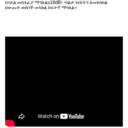
የኃይል መከፋፈያ ማግለል≥18dB፣ ጣልቃ ገብነትን ለመከላከል
በውጤት ወደቦች መካከል ከፍተኛ ማግለል።