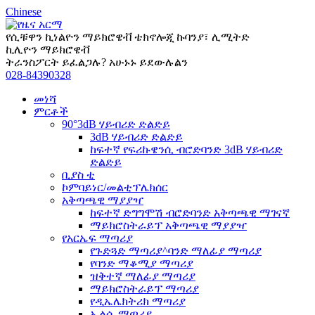
Chinese
የሲቹዋን ኪነልዮን ማይክሮዌቭ ቴክኖሎጂ ኩባንያ፣ ሊሚትድ
ኪሊዮን ማይክሮዌቭ
ትራንስፖርት ይፈልጋሉ? አሁኑኑ ይደውሉልን
028-84390328
መነሻ
ምርቶች
90°3dB ሃይብሪድ ድልድይ
3dB ሃይብሪድ ድልድይ
ከፍተኛ የፍሪኩዌንሲ ብሮድባንድ 3dB ሃይብሪድ
ድልድይ
ቢያስ ቲ
ኮምባይነር/መልቲፕሌክሰር
አቅጣጫዊ ማያያዣ
ከፍተኛ ድግግሞሽ ብሮድባንድ አቅጣጫዊ ማገናኛ
ማይክሮስትራይፕ አቅጣጫዊ ማያያዣ
የአርኤፍ ማጣሪያ
የጉድጓድ ማጣሪያ^ባንድ ማለፊያ ማጣሪያ
የባንድ ማቆሚያ ማጣሪያ
ዝቅተኛ ማለፊያ ማጣሪያ
ማይክሮስትራይፕ ማጣሪያ
የዲኤሌክትሪክ ማጣሪያ
ኤልሲ ማጣሪያ