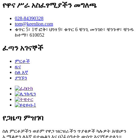
የዋና ሥራ አስፈፃሚያችን መግለጫ
028-84390328
tom@keenlion.com
ቁጥር 5፣ 1ኛ ፎቅ፣ ህንፃ 9፣ ቁጥር 6 ቼንጊ መንገድ፣ ቼንጉዋ፣ ቼንዱ
ከተማ፣ 610052
ፈጣን አገናኞች
ምርቶች
ዜና
ስለ እኛ
ያግኙን
የጋዜጣ ምዝገባ
ስለ ምርቶቻችን ወይም የዋጋ ዝርዝራችን ጥያቄዎች ካሉዎት እባክዎን
ኢሜልዎን ለእኛ ይተዉልን እና በ24 ሰዓታት ውስጥ እናገኝዎታለን።