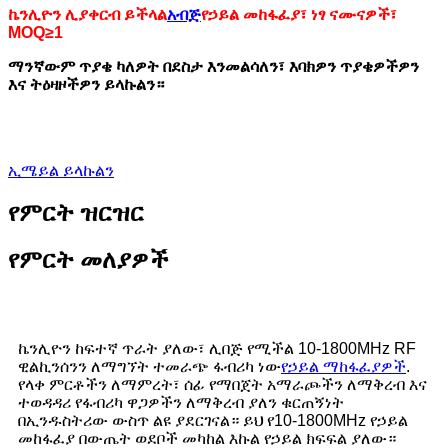
ኬንሊዮን ሊያቀርብ ይችላል
አብጅ
የኃይል መከፋፈያ፣ ነፃ ናሙናዎች፣
MOQ≥1
ማንኛውም ጥያቄ ካለዎት በደስታ እንመልሳለን፣ እባክዎን ጥያቄዎችዎን
እና ትዕዛዞችዎን ይላኩልን።
ኢሜይል ይላኩልን
የምርት ዝርዝር
የምርት መለያዎች
ኬንሊዮን ከፍተኛ ጥራት ያለው፣ ሊበጅ የሚችል 10-1800MHz RF
ዊልኪንሰንን ለማግኘት ተመራጭ ፋብሪካ ነው
የኃይል ማከፋፈያዎች
.
የላቀ ምርቶችን ለማምረት፣ ሰፊ የማበጀት አማራጮችን ለማቅረብ እና
ተወዳዳሪ የፋብሪካ ዋጋዎችን ለማቅረብ ያለን ቁርጠኝነት
በኢንዱስትሪው ውስጥ ልዩ ያደርገናል። ይህ የ10-1800MHz የኃይል
መከፋፈያ በውጤት ወደቦች መካከል እኩል የኃይል ክፍፍል ያለው።