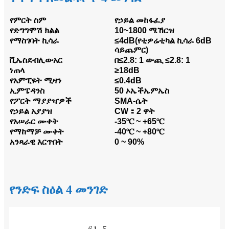
የምርት ስም
የኃይል መከፋፈያ
የድግግሞሽ ክልል
10~1800 ሜኸርዝ
የማስገባት ኪሳራ
≤4dB(የቲዎሬቲካል ኪሳራ 6dB
ሳይጨምር)
ቪኤስደብሊውአር
በ≤2.8: 1 ውጪ ≤2.8: 1
ነጠላ
≥18dB
የአምፒዩት ሚዛን
≤0.4dB
ኢምፔዳንስ
50 ኦኤችኤምኤስ
የፖርት ማያያዣዎች
SMA-ሴት
የኃይል አያያዝ
CW：2 ዋት
የአሠራር ሙቀት
-35℃ ~ +65℃
የማከማቻ ሙቀት
-40℃ ~ +80℃
አንጻራዊ እርጥበት
0 ~ 90%
የንድፍ ስዕል 4 መንገድ