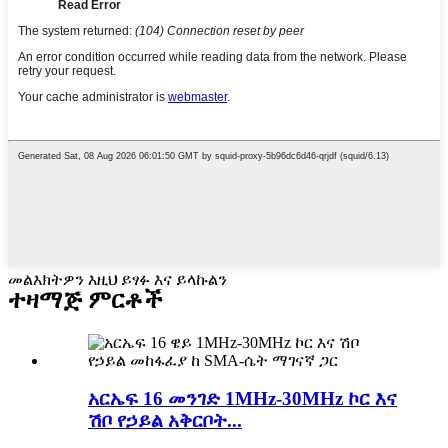
መልእክትዎን እዚህ ይፃፉ እና ይላኩልን
ተዛማጅ ምርቶች
አርኤፍ 16 መንገድ 1MHz-30MHz ኮር እና
ሽቦ የኃይል አቅርቦት...