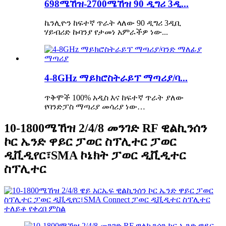
698ሜኸዝ-2700ሜኸዝ 90 ዲግሪ 3ዲ...
ኬንሊዮን ከፍተኛ ጥራት ላለው 90 ዲግሪ 3ዲቢ
ሃይብሪድ ኩባንያ የታመነ አምራችዎ ነው...
4-8GHz ማይክሮስትራይፕ ማጣሪያ/ባ...
ጥቅሞች 100% አዲስ እና ከፍተኛ ጥራት ያለው
የባንድፓስ ማጣሪያ መሳሪያ ነው…
10-1800ሜኸዝ 2/4/8 መንገድ RF ዊልኪንሰን
ኮር ኤንድ ዋይር ፓወር ስፕሊተር ፓወር
ዲቪዲየር፣SMA ኮኔክት ፓወር ዲቪዲተር
ስፕሊተር