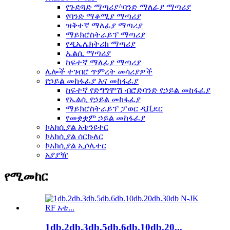
የጉድጓድ ማጣሪያ^ባንድ ማለፊያ ማጣሪያ
የባንድ ማቆሚያ ማጣሪያ
ዝቅተኛ ማለፊያ ማጣሪያ
ማይክሮስትራይፕ ማጣሪያ
የዲኤሌክትሪክ ማጣሪያ
ኤልሲ ማጣሪያ
ከፍተኛ ማለፊያ ማጣሪያ
ሌሎች ተገብሮ ጥምረት መሳሪያዎች
የኃይል መከፋፈያ እና መከፋፈያ
ከፍተኛ የድግግሞሽ ብሮድባንድ የኃይል መከፋፈያ
የኤልሲ የኃይል መከፋፈያ
ማይክሮስትራይፕ ፓወር ዲቪደር
የመቋቋም ኃይል መከፋፈያ
ኮአክሲያል አቴንዩተር
ኮአክሲያል ሰርኩለር
ኮአክሲያል ኢሶሌተር
አያያዥ
የሚመከር
1db.2db.3db.5db.6db.10db.20...