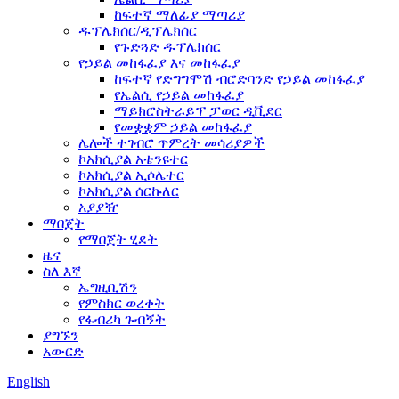
ከፍተኛ ማለፊያ ማጣሪያ
ዱፕሌክሰር/ዲፕሌክሰር
የጉድጓድ ዱፕሌክሰር
የኃይል መከፋፈያ እና መከፋፈያ
ከፍተኛ የድግግሞሽ ብሮድባንድ የኃይል መከፋፈያ
የኤልሲ የኃይል መከፋፈያ
ማይክሮስትራይፕ ፓወር ዲቪደር
የመቋቋም ኃይል መከፋፈያ
ሌሎች ተገብሮ ጥምረት መሳሪያዎች
ኮአክሲያል አቴንዩተር
ኮአክሲያል ኢሶሌተር
ኮአክሲያል ሰርኩለር
አያያዥ
ማበጀት
የማበጀት ሂደት
ዜና
ስለ እኛ
ኤግዚቢሽን
የምስክር ወረቀት
የፋብሪካ ጉብኝት
ያግኙን
አውርድ
English