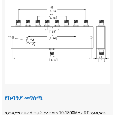
የኩባንያ መገለጫ
ኪየንሊዮን ከፍተኛ ጥራት ያላቸውን 10-1800MHz RF ዊልኪንሰን