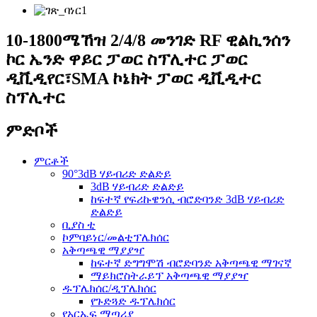
10-1800ሜኸዝ 2/4/8 መንገድ RF ዊልኪንሰን
ኮር ኤንድ ዋይር ፓወር ስፕሊተር ፓወር
ዲቪዲየር፣SMA ኮኔክት ፓወር ዲቪዲተር
ስፕሊተር
ምድቦች
ምርቶች
90°3dB ሃይብሪድ ድልድይ
3dB ሃይብሪድ ድልድይ
ከፍተኛ የፍሪኩዌንሲ ብሮድባንድ 3dB ሃይብሪድ
ድልድይ
ቢያስ ቲ
ኮምባይነር/መልቲፕሌክሰር
አቅጣጫዊ ማያያዣ
ከፍተኛ ድግግሞሽ ብሮድባንድ አቅጣጫዊ ማገናኛ
ማይክሮስትራይፕ አቅጣጫዊ ማያያዣ
ዱፕሌክሰር/ዲፕሌክሰር
የጉድጓድ ዱፕሌክሰር
የአርኤፍ ማጣሪያ