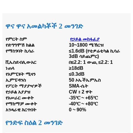
ዋና ዋና አመልካቾች 2 መንገድ
የምርት ስም
የኃይል መከፋፈያ
የድግግሞሽ ክልል
10~1800 ሜኸርዝ
የማስገባት ኪሳራ
≤1.6dB (የቲዎሬቲካል ኪሳራ
3dB ሳይጨምር)
ቪኤስደብሊውአር
በ≤2.2: 1 ውጪ ≤2.2: 1
ነጠላ
≥18dB
የአምፒዩት ሚዛን
≤0.3dB
ኢምፔዳንስ
50 ኦኤችኤምኤስ
የፖርት ማያያዣዎች
SMA-ሴት
የኃይል አያያዝ
CW：2 ዋት
የአሠራር ሙቀት
-35℃ ~ +65℃
የማከማቻ ሙቀት
-40℃ ~ +80℃
አንጻራዊ እርጥበት
0 ~ 90%
የንድፍ ስዕል 2 መንገድ