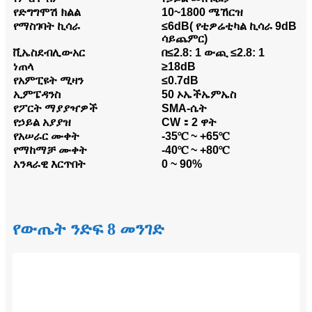
የድግግሞሽ ክልል
10~1800 ሜኸርዝ
የማስገባት ኪሳራ
≤6dB( የቲዎሬቲካል ኪሳራ 9dB
ሳይጨምር)
ቪኤስደብሊውአር
በ≤2.8: 1 ውጪ ≤2.8: 1
ነጠላ
≥18dB
የአምፒዩት ሚዛን
≤0.7dB
ኢምፔዳንስ
50 ኦኤችኤምኤስ
የፖርት ማያያዣዎች
SMA-ሴት
የኃይል አያያዝ
CW：2 ዋት
የአሠራር ሙቀት
-35℃ ~ +65℃
የማከማቻ ሙቀት
-40℃ ~ +80℃
አንጻራዊ እርጥበት
0 ~ 90%
የውጤት ንድፍ 8 መንገድ