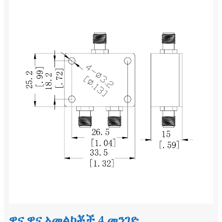
ዋና ዋና አመልካቾች 4 መንገድ