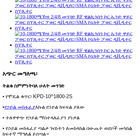
አጭር መግለጫ፡
ትልቁ ስምምነት
ባለ ሁለት መንገድ
• የሞዴል ቁጥር፡ KPD-10^1800-2S
•
የኃይል መከፋፈያ
እኩል የኃይል ክፍፍል ያለው
• ተለዋዋጭ የኃይል ማስተላለፊያን ያነቃል
• የኃይል መከፋፈያ ጣልቃ ገብነትን ለመከላከል በውጤት ወደቦች መካከል
ከፍተኛ ማግለል ይሰጣል።