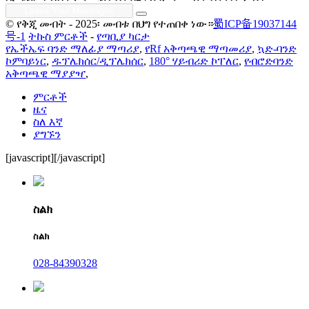
© የቅጂ መብት - 2025፡ መብቱ በህግ የተጠበቀ ነው።
蜀ICP备19037144
号-1
ትኩስ ምርቶች
-
የጣቢያ ካርታ
የኤችኤፍ ባንድ ማለፊያ ማጣሪያ
,
የRf አቅጣጫዊ ማጣመሪያ
,
ኳድ-ባንድ
ኮምባይነር
,
ዱፕሌክሰር/ዲፕሌክሰር
,
180° ሃይብሪድ ኮፐለር
,
የብሮድባንድ
አቅጣጫዊ ማያያዣ
,
ምርቶች
ዜና
ስለ እኛ
ያግኙን
[javascript]
[/javascript]
ስልክ
ስልክ
028-84390328