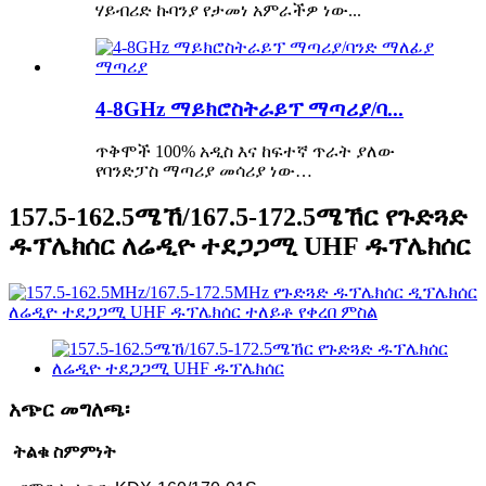
ሃይብሪድ ኩባንያ የታመነ አምራችዎ ነው...
4-8GHz ማይክሮስትራይፕ ማጣሪያ/ባ...
ጥቅሞች 100% አዲስ እና ከፍተኛ ጥራት ያለው
የባንድፓስ ማጣሪያ መሳሪያ ነው…
157.5-162.5ሜኸ/167.5-172.5ሜኸር የጉድጓድ
ዱፕሌክሰር ለሬዲዮ ተደጋጋሚ UHF ዱፕሌክሰር
አጭር መግለጫ፡
ትልቁ ስምምነት