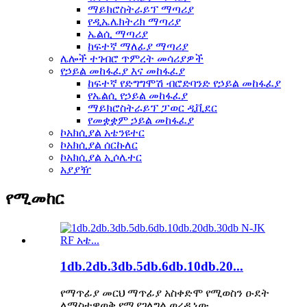
ማይክሮስትራይፕ ማጣሪያ
የዲኤሌክትሪክ ማጣሪያ
ኤልሲ ማጣሪያ
ከፍተኛ ማለፊያ ማጣሪያ
ሌሎች ተገብሮ ጥምረት መሳሪያዎች
የኃይል መከፋፈያ እና መከፋፈያ
ከፍተኛ የድግግሞሽ ብሮድባንድ የኃይል መከፋፈያ
የኤልሲ የኃይል መከፋፈያ
ማይክሮስትራይፕ ፓወር ዲቪደር
የመቋቋም ኃይል መከፋፈያ
ኮአክሲያል አቴንዩተር
ኮአክሲያል ሰርኩለር
ኮአክሲያል ኢሶሌተር
አያያዥ
የሚመከር
1db.2db.3db.5db.6db.10db.20...
የማጥፊያ መርህ ማጥፊያ አስቀድሞ የሚወስን ዑደት
ለማስተዋወቅ የሚያገለግል ወረዳ ነው...