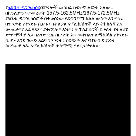
የ
ጎድጓዳ ዱፕሌክሰር
በቻናሎች መካከል ከፍተኛ ልዩነት አለው።
በኬንሊዮን የተመረቱት 157.5-162.5MHz/167.5-172.5MHz
የካቪቲ ዱፕሌክሰሮች በተወሰነው የድግግሞሽ ክልል ውስጥ እንዲሰሩ
በጥንቃቄ የተነደፉ ሲሆኑ፣ በተለያዩ አፕሊኬሽኖች ላይ ትክክለኛ እና
ውጤታማ አፈጻጸም ያቀርባሉ። እነዚህ ዱፕሌክሰሮች በሁለት የተለያዩ
ድግግሞሾች ላይ በአንድ ጊዜ ስርጭት እና መቀበልን ለማስቻል የተነደፉ
ሲሆኑ እንደ ገመድ አልባ ግንኙነት፣ ስርጭት እና የህዝብ ደህንነት
ስርዓቶች ላሉ አፕሊኬሽኖች ተስማሚ ያደርጋቸዋል።