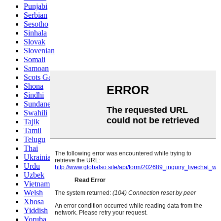
Punjabi
Serbian
Sesotho
Sinhala
Slovak
Slovenian
Somali
Samoan
Scots Gaelic
Shona
Sindhi
Sundanese
Swahili
Tajik
Tamil
Telugu
Thai
Ukrainian
Urdu
Uzbek
Vietnamese
Welsh
Xhosa
Yiddish
Yoruba