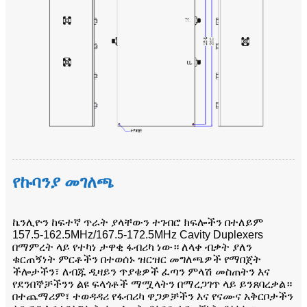
የኩባንያ መገለጫ
ኬንሊዮን ከፍተኛ ጥራት ያላቸውን ተገብሮ ክፍሎችን በተለይም
157.5-162.5MHz/167.5-172.5MHz Cavity Duplexers
በማምረት ላይ የተካነ ታዋቂ ፋብሪካ ነው። ለላቀ ብቃት ያለን
ቁርጠኝነት ምርቶችን በተወሰኑ ዝርዝር መግለጫዎች የማበጀት
ችሎታችን፣ ለብጁ ዲዛይን ጥያቄዎች ፈጣን ምላሽ መስጠትን እና
የደንበኞቻችንን ልዩ ፍላጎቶች ማሟላትን በማረጋገጥ ላይ ይንጸባረቃል።
በተጨማሪም፣ ተወዳዳሪ የፋብሪካ ዋጋዎቻችን እና የናሙና አቅርቦታችን