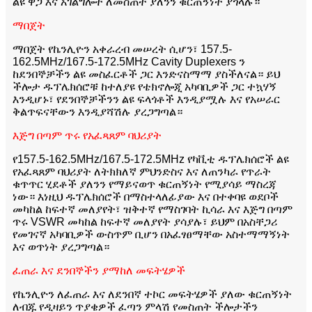
ልዩ ዋጋ እና አገልግሎት ለመስጠት ያለንን ቁርጠኝነት ያጎላሉ።
ማበጀት
ማበጀት የኬንሊዮን አቀራረብ መሠረት ሲሆን፣ 157.5-
162.5MHz/167.5-172.5MHz Cavity Duplexers ን
ከደንበኞቻችን ልዩ መስፈርቶች ጋር እንድናስማማ ያስችለናል። ይህ
ችሎታ ዱፕሌክሰሮቹ ከተለያዩ የቴክኖሎጂ አካባቢዎች ጋር ተኳሃኝ
እንዲሆኑ፣ የደንበኞቻችንን ልዩ ፍላጎቶች እንዲያሟሉ እና የአሠራር
ቅልጥፍናቸውን እንዲያሻሽሉ ያረጋግጣል።
እጅግ በጣም ጥሩ የአፈጻጸም ባህሪያት
የ157.5-162.5MHz/167.5-172.5MHz የካቪቲ ዱፕሌክሰሮች ልዩ
የአፈጻጸም ባህሪያት ለትክክለኛ ምህንድስና እና ለጠንካራ የጥራት
ቁጥጥር ሂደቶች ያለንን የማይናወጥ ቁርጠኝነት የሚያሳይ ማስረጃ
ነው። እነዚህ ዱፕሌክሰሮች በማስተላለፊያው እና በተቀባዩ ወደቦች
መካከል ከፍተኛ መለያየት፣ ዝቅተኛ የማስገባት ኪሳራ እና እጅግ በጣም
ጥሩ VSWR መካከል ከፍተኛ መለያየት ያሳያሉ፣ ይህም በአስቸጋሪ
የመገናኛ አካባቢዎች ውስጥም ቢሆን በአፈፃፀማቸው አስተማማኝነት
እና ወጥነት ያረጋግጣል።
ፈጠራ እና ደንበኞችን ያማከለ መፍትሄዎች
የኬንሊዮን ለፈጠራ እና ለደንበኛ ተኮር መፍትሄዎች ያለው ቁርጠኝነት
ለብጁ የዲዛይን ጥያቄዎች ፈጣን ምላሽ የመስጠት ችሎታችን