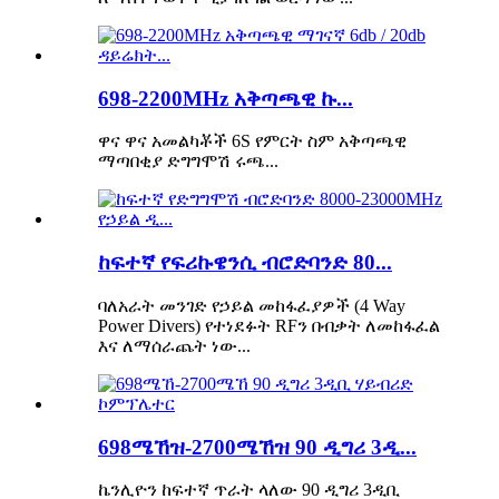
698-2200MHz አቅጣጫዊ ኩ...
ዋና ዋና አመልካቾች 6S የምርት ስም አቅጣጫዊ
ማጣበቂያ ድግግሞሽ ሩጫ...
ከፍተኛ የፍሪኩዌንሲ ብሮድባንድ 80...
ባለአራት መንገድ የኃይል መከፋፈያዎች (4 Way
Power Divers) የተነደፉት RFን በብቃት ለመከፋፈል
እና ለማሰራጨት ነው...
698ሜኸዝ-2700ሜኸዝ 90 ዲግሪ 3ዲ...
ኬንሊዮን ከፍተኛ ጥራት ላለው 90 ዲግሪ 3ዲቢ