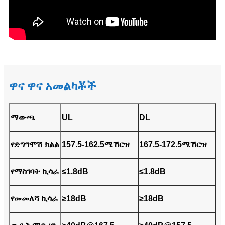
ዋና ዋና አመልካቾች
ማውጫ
UL
DL
የድግግሞሽ ክልል
157.5-162.5ሜኸርዝ
167.5-172.5ሜኸርዝ
የማስገባት ኪሳራ
≤1.8dB
≤1.8dB
የመመለሻ ኪሳራ
≥18dB
≥18dB