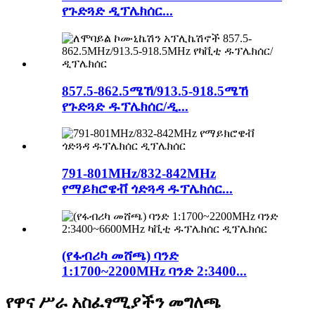
የጉድጓድ ዲፕሌክሰር...
857.5-862.5ሜኸ/913.5-918.5ሜኸ
የጉድጓድ ዱፕሌክሰር/ዲ...
791-801MHz/832-842MHz
የማይክሮዌቭ ጎድጓዳ ዱፕሌክሰር...
(የፋብሪካ መሸጫ) ባንድ
1:1700~2200MHz ባንድ 2:3400...
የዋና ሥራ አስፈፃሚያችን መግለጫ