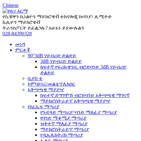
Chinese
የሲቹዋን ኪነልዮን ማይክሮዌቭ ቴክኖሎጂ ኩባንያ፣ ሊሚትድ
ኪሊዮን ማይክሮዌቭ
ትራንስፖርት ይፈልጋሉ? አሁኑኑ ይደውሉልን
028-84390328
መነሻ
ምርቶች
90°3dB ሃይብሪድ ድልድይ
3dB ሃይብሪድ ድልድይ
ከፍተኛ የፍሪኩዌንሲ ብሮድባንድ 3dB ሃይብሪድ
ድልድይ
ቢያስ ቲ
ኮምባይነር/መልቲፕሌክሰር
አቅጣጫዊ ማያያዣ
ከፍተኛ ድግግሞሽ ብሮድባንድ አቅጣጫዊ ማገናኛ
ማይክሮስትራይፕ አቅጣጫዊ ማያያዣ
የአርኤፍ ማጣሪያ
የጉድጓድ ማጣሪያ^ባንድ ማለፊያ ማጣሪያ
የባንድ ማቆሚያ ማጣሪያ
ዝቅተኛ ማለፊያ ማጣሪያ
ማይክሮስትራይፕ ማጣሪያ
የዲኤሌክትሪክ ማጣሪያ
ኤልሲ ማጣሪያ