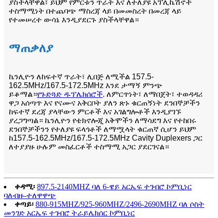
ያስችላቸዋል፣ ይህም የምርቱን ጥራት እና ለተለያዩ አፕሊኬሽኖች
ተስማሚነት በተጨባጭ ማስረጃ ላይ በመመስረት በመረጃ ላይ
የተመሠረተ ውሳኔ እንዲያደርጉ ያስችላቸዋል።
ማጠቃለያ
ኬንሊዮን ለከፍተኛ ጥራት፣ ሊበጅ ለሚችል 157.5-
162.5MHz/167.5-172.5MHz እንደ ታማኝ ምንጭ
ይቆማል።
የጉድጓድ ዱፕሌክሰሮች
. ለምርጥነት፣ ለማበጀት፣ ተወዳዳሪ
ዋጋ አሰጣጥ እና የናሙና አቅርቦት ያለን ጽኑ ቁርጠኝነት ደንበኞቻችን
ከፍተኛ ደረጃ ያላቸውን ምርቶች እና አገልግሎቶች እንዲያገኙ
ያረጋግጣል። ኬንሊዮን የቴክኖሎጂ አቅሞችን ለማሳደግ እና የተከበሩ
ደንበኞቻችንን የተለያዩ ፍላጎቶች ለማሟላት ቁርጠኛ ሲሆን ይህም
ከ157.5-162.5MHz/167.5-172.5MHz Cavity Duplexers ጋር
ለተያያዙ ሁሉም መስፈርቶች ተስማሚ አጋር ያደርገናል።
ቀዳሚ፡
897.5-2140MHZ ባለ 6-ዌይ አርኤፍ ተገብሮ ኮምቢነር
ባለብዙ-ተለዋዋጭ
ቀጣይ፡
880-915MHZ/925-960MHZ/2496-2690MHZ ባለ ሶስት
መንገድ አርኤፍ ተገብሮ ትራይሌክሰር ኮምቢነር