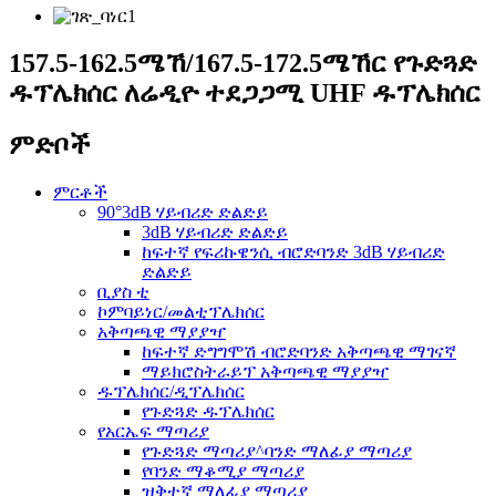
157.5-162.5ሜኸ/167.5-172.5ሜኸር የጉድጓድ
ዱፕሌክሰር ለሬዲዮ ተደጋጋሚ UHF ዱፕሌክሰር
ምድቦች
ምርቶች
90°3dB ሃይብሪድ ድልድይ
3dB ሃይብሪድ ድልድይ
ከፍተኛ የፍሪኩዌንሲ ብሮድባንድ 3dB ሃይብሪድ
ድልድይ
ቢያስ ቲ
ኮምባይነር/መልቲፕሌክሰር
አቅጣጫዊ ማያያዣ
ከፍተኛ ድግግሞሽ ብሮድባንድ አቅጣጫዊ ማገናኛ
ማይክሮስትራይፕ አቅጣጫዊ ማያያዣ
ዱፕሌክሰር/ዲፕሌክሰር
የጉድጓድ ዱፕሌክሰር
የአርኤፍ ማጣሪያ
የጉድጓድ ማጣሪያ^ባንድ ማለፊያ ማጣሪያ
የባንድ ማቆሚያ ማጣሪያ
ዝቅተኛ ማለፊያ ማጣሪያ