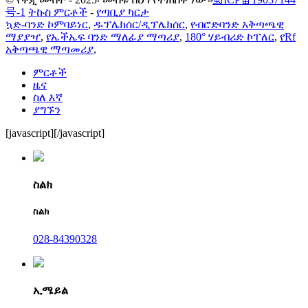
号-1
ትኩስ ምርቶች
-
የጣቢያ ካርታ
ኳድ-ባንድ ኮምባይነር
,
ዱፕሌክሰር/ዲፕሌክሰር
,
የብሮድባንድ አቅጣጫዊ
ማያያዣ
,
የኤችኤፍ ባንድ ማለፊያ ማጣሪያ
,
180° ሃይብሪድ ኮፐለር
,
የRf
አቅጣጫዊ ማጣመሪያ
,
ምርቶች
ዜና
ስለ እኛ
ያግኙን
[javascript]
[/javascript]
ስልክ
ስልክ
028-84390328
ኢሜይል