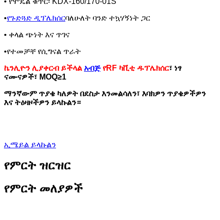
• የሞዴል ቁጥር፡ KDX-160/170-01S
•
የጉድጓድ ዲፕሌክሰር
ባለሁለት ባንድ ተኳሃኝነት ጋር
• ቀላል ጭነት እና ጥገና
•የተመቻቸ የሲግናል ጥራት
ኬንሊዮን ሊያቀርብ ይችላል
አብጅ
የRF ካቪቲ ዱፕሌክሰር
፣ ነፃ
ናሙናዎች፣ MOQ≥1
ማንኛውም ጥያቄ ካለዎት በደስታ እንመልሳለን፣ እባክዎን ጥያቄዎችዎን
እና ትዕዛዞችዎን ይላኩልን።
ኢሜይል ይላኩልን
የምርት ዝርዝር
የምርት መለያዎች