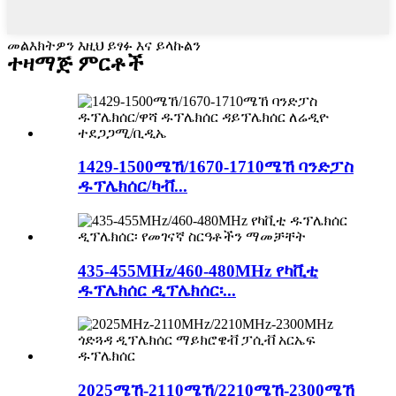
መልእክትዎን እዚህ ይፃፉ እና ይላኩልን
ተዛማጅ ምርቶች
1429-1500ሜኸ/1670-1710ሜኸ ባንድፓስ
ዱፕሌክሰር/ካቭ...
435-455MHz/460-480MHz የካቪቲ
ዱፕሌክሰር ዲፕሌክሰር፡...
2025ሜኸ-2110ሜኸ/2210ሜኸ-2300ሜኸ