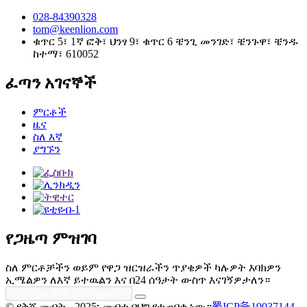
028-84390328
tom@keenlion.com
ቁጥር 5፣ 1ኛ ፎቅ፣ ህንፃ 9፣ ቁጥር 6 ቼንጊ መንገድ፣ ቼንጉዋ፣ ቼንዱ
ከተማ፣ 610052
ፈጣን አገናኞች
ምርቶች
ዜና
ስለ እኛ
ያግኙን
የጋዜጣ ምዝገባ
ስለ ምርቶቻችን ወይም የዋጋ ዝርዝራችን ጥያቄዎች ካሉዎት እባክዎን
ኢሜልዎን ለእኛ ይተዉልን እና በ24 ሰዓታት ውስጥ እናገኝዎታለን።
© የቅጂ መብት - 2025፡ መብቱ በህግ የተጠበቀ ነው።
蜀ICP备19037144