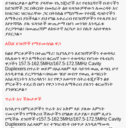
ይንጸባረቃል። ልምድ ያላቸው የኢንጂነሮች እና የቴክኒሻኖች ቡድናችን
ከደንበኞች ጋር በቅርበት በመስራት ልዩ ፍላጎቶቻቸውን ለመረዳት እና
ከዝርዝር ዝርዝራቸው ጋር በትክክል የሚስማሙ የተበጁ ዲዛይኖችን
ለማቅረብ ያስችላል። ይህ የግል አቀራረብ የደንበኞቻችን የተለያዩ እና
እየተሻሻሉ ያሉ ፍላጎቶች ውጤታማ በሆነ መንገድ እንዲፈቱ
ያረጋግጣል፣ በመጨረሻም ለከፍተኛ እርካታ እና ስኬት አስተዋጽኦ
ያደርጋል።
ለ0ur ደንበኞች የማይመሳሰል ዋጋ
ከልዩ ምርቶቻችን በተጨማሪ፣ ኪየንሊዮን ለደንበኞቻችን ተወዳዳሪ
የሌለውን ዋጋ ለማቅረብ ቁርጠኛ ነው። ተወዳዳሪ የሆነው የፋብሪካ
ዋጋችን 157.5-162.5MHz/167.5-172.5MHz Cavity
Duplexers በጥራት ወይም በአፈጻጸም ላይ ሳይጎዳ ወጪ ቆጣቢ ሆኖ
እንዲቀጥል ያረጋግጣል። በዛሬው ገበያ ውስጥ የወጪ ቆጣቢነት
አስፈላጊነትን እንረዳለን፣ እና የዋጋ አወጣጥ ስትራቴጂያችን ልዩ
ምርቶችን ተደራሽ በሆነ የዋጋ ነጥብ ለማቅረብ ያለንን ቁርጠኝነት
ያንፀባርቃል።
ጥራት እና ችሎታዎች
ኬንሊዮን በምርቶቻችን ጥራት እና አቅም ላይ ያለው እምነት
ናሙናዎችን የማቅረብ ችሎታችን በግልጽ ይታያል። ይህም ሊሆኑ
የሚችሉ ደንበኞች የ157.5-162.5MHz/167.5-172.5MHz Cavity
Duplexers አፈጻጸም እና ተግባራዊነት በቀጥታ እንዲለማመዱ