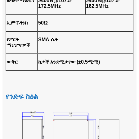
ውድቅ ማድረግ
≥40dB@167.5-
≥40dB@157.5-
172.5MHz
162.5MHz
ኢምፔዳንስ
50Ω
የፖርት
SMA-ሴት
ማያያዣዎች
ውቅር
ከታች እንደሚታየው (±0.5ሚሜ)
የንድፍ ስዕል