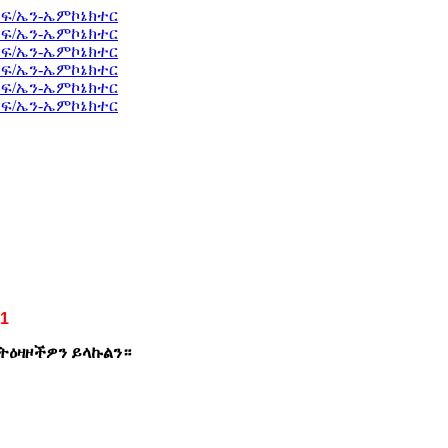
1
ትዕዛዞችዎን ይላኩልን።