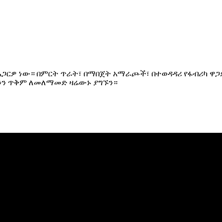
ርዎ ነው። በምርት ጥራት፣ በማበጀት አማራጮች፣ በተወዳዳሪ የፋብሪካ ዋጋዎች
ዮንን ጥቅም ለመለማመድ ዛሬውኑ ያግኙን።