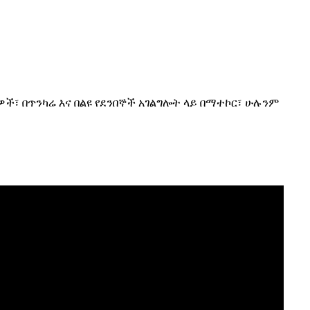
፣ በጥንካሬ እና በልዩ የደንበኞች አገልግሎት ላይ በማተኮር፣ ሁሉንም