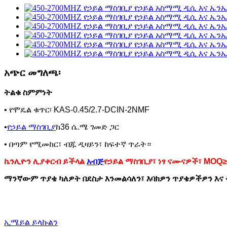
አጭር መግለጫ፡
ትልቁ ስምምነት
• የሞዴል ቁጥር፡ KAS-0.45/2.7-DCIN-2NMF
•
የኃይል ማስገቢያ
ከ36 ሴ.ሜ ገመድ ጋር
• በጣም የሚመከር፣ ብጁ ዲዛይን፣ ከፍተኛ ጥራት።
ኬንሊዮን ሊያቀርብ ይችላል
አብጅ
የኃይል ማስገቢያ፣ ነፃ ናሙናዎች፣ MOQ≥
ማንኛውም ጥያቄ ካለዎት በደስታ እንመልሳለን፣ እባክዎን ጥያቄዎችዎን እና 
ኢሜይል ይላኩልን