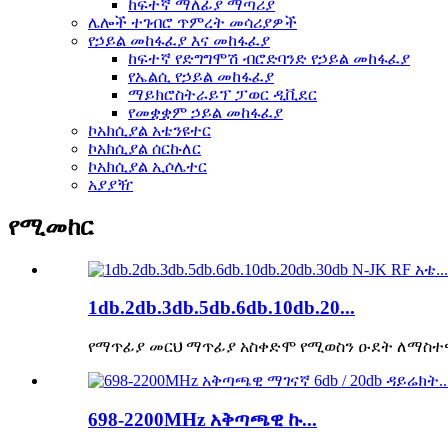
ከፍተኛ ማለፊያ ማጣሪያ
ሌሎች ተገብሮ ጥምረት መሳሪያዎች
የኃይል መከፋፈያ እና መከፋፈያ
ከፍተኛ የድግግሞሽ ብሮድባንድ የኃይል መከፋፈያ
የኤልሲ የኃይል መከፋፈያ
ማይክሮስትራይፕ ፓወር ዲቪደር
የመቋቋም ኃይል መከፋፈያ
ኮአክሲያል አቴንዩተር
ኮአክሲያል ሰርኩለር
ኮአክሲያል ኢሶሌተር
አያያዥ
የሚመከር
1db.2db.3db.5db.6db.10db.20...
የማጥፊያ መርህ ማጥፊያ አስቀድሞ የሚወስን ዑደት ለማስተዋወ
698-2200MHz አቅጣጫዊ ኩ...