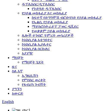
ዱፕሌክሰር/ዲፕሌክሰር
የጉድጓድ ዱፕሌክሰር
የኃይል መከፋፈያ እና መከፋፈያ
ከፍተኛ የድግግሞሽ ብሮድባንድ የኃይል መከፋፈያ
የኤልሲ የኃይል መከፋፈያ
ማይክሮስትራይፕ ፓወር ዲቪደር
የመቋቋም ኃይል መከፋፈያ
ሌሎች ተገብሮ ጥምረት መሳሪያዎች
ኮአክሲያል አቴንዩተር
ኮአክሲያል ኢሶሌተር
ኮአክሲያል ሰርኩለር
አያያዥ
ማበጀት
የማበጀት ሂደት
ዜና
ስለ እኛ
ኤግዚቢሽን
የምስክር ወረቀት
የፋብሪካ ጉብኝት
ያግኙን
አውርድ
English