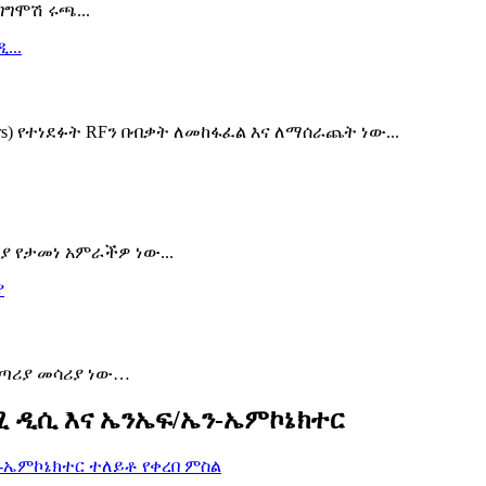
ግሞሽ ሩጫ...
rs) የተነደፉት RFን በብቃት ለመከፋፈል እና ለማሰራጨት ነው...
ያ የታመነ አምራችዎ ነው...
ማጣሪያ መሳሪያ ነው…
ሚ ዲሲ እና ኤንኤፍ/ኤን-ኤምኮኔክተር