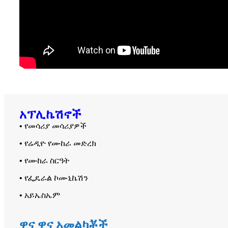
አፕሊኬሽኖች
• የመሳሪያ መሳሪያዎች
• የሬዲዮ የሙከራ መድረክ
• የሙከራ ስርዓት
• የፌዴራል ኮሙኒኬሽን
• አይኤስኤም
ዋና ዋና አመልካቾች