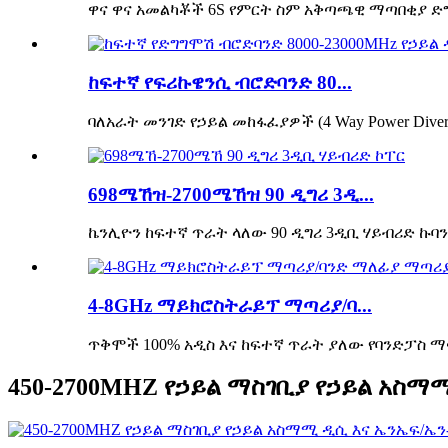
ዋና ዋና አመልካቾች 6S የምርት ስም አቅጣጫዊ ማጣበቂያ ድግ
ከፍተኛ የፍሪኩዌንሲ ብሮድባንድ 80...
ባለአራት መንገድ የኃይል መከፋፈያዎች (4 Way Power Dive
698ሜኸዝ-2700ሜኸዝ 90 ዲግሪ 3ዲ...
ኬንሊዮን ከፍተኛ ጥራት ላለው 90 ዲግሪ 3ዲቢ ሃይብሪድ ኩባን
4-8GHz ማይክሮስትራይፕ ማጣሪያ/ባ...
ጥቅሞች 100% አዲስ እና ከፍተኛ ጥራት ያለው የባንድፓስ 
450-2700MHZ የኃይል ማስገቢያ የኃይል አስማ