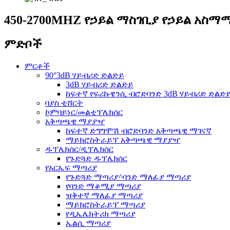
450-2700MHZ የኃይል ማስገቢያ የኃይል አስማ
ምድቦች
ምርቶች
90°3dB ሃይብሪድ ድልድይ
3dB ሃይብሪድ ድልድይ
ከፍተኛ የፍሪኩዌንሲ ብሮድባንድ 3dB ሃይብሪድ ድልድ
ባያስ ቲሸርት
ኮምባይነር/መልቲፕሌክሰር
አቅጣጫዊ ማያያዣ
ከፍተኛ ድግግሞሽ ብሮድባንድ አቅጣጫዊ ማገናኛ
ማይክሮስትራይፕ አቅጣጫዊ ማያያዣ
ዱፕሌክሰር/ዲፕሌክሰር
የጉድጓድ ዱፕሌክሰር
የአርኤፍ ማጣሪያ
የጉድጓድ ማጣሪያ^ባንድ ማለፊያ ማጣሪያ
የባንድ ማቆሚያ ማጣሪያ
ዝቅተኛ ማለፊያ ማጣሪያ
ማይክሮስትራይፕ ማጣሪያ
የዲኤሌክትሪክ ማጣሪያ
ኤልሲ ማጣሪያ