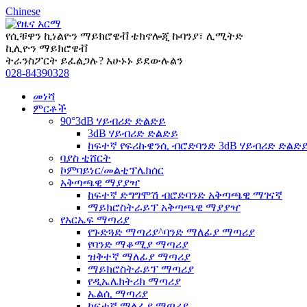
Chinese
የሲቹዋን ኪነልዮን ማይክሮዌቭ ቴክኖሎጂ ኩባንያ፣ ሊሚትድ
ኪሊዮን ማይክሮዌቭ
ትራንስፖርት ይፈልጋሉ? አሁኑኑ ይደውሉልን
028-84390328
መነሻ
ምርቶች
90°3dB ሃይብሪድ ድልድይ
3dB ሃይብሪድ ድልድይ
ከፍተኛ የፍሪኩዌንሲ ብሮድባንድ 3dB ሃይብሪድ ድልድ
ባያስ ቲሸርት
ኮምባይነር/መልቲፕሌክሰር
አቅጣጫዊ ማያያዣ
ከፍተኛ ድግግሞሽ ብሮድባንድ አቅጣጫዊ ማገናኛ
ማይክሮስትራይፕ አቅጣጫዊ ማያያዣ
የአርኤፍ ማጣሪያ
የጉድጓድ ማጣሪያ^ባንድ ማለፊያ ማጣሪያ
የባንድ ማቆሚያ ማጣሪያ
ዝቅተኛ ማለፊያ ማጣሪያ
ማይክሮስትራይፕ ማጣሪያ
የዲኤሌክትሪክ ማጣሪያ
ኤልሲ ማጣሪያ
ከፍተኛ ማለፊያ ማጣሪያ