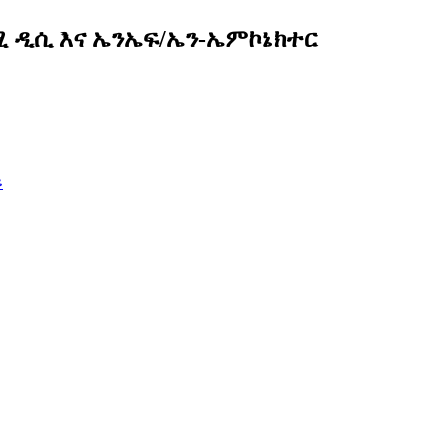
ሚ ዲሲ እና ኤንኤፍ/ኤን-ኤምኮኔክተር
ይ