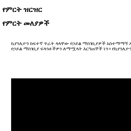
የምርት ዝርዝር
የምርት መለያዎች
ኪየንሊዮን ከፍተኛ ጥራት ላላቸው የኃይል ማስገቢያዎች አስተማማኝ አጋ
የኃይል ማስገቢያ ፍላጎቶችዎን ለማሟላት እርግጠኞች ነን። የኪየንሊ