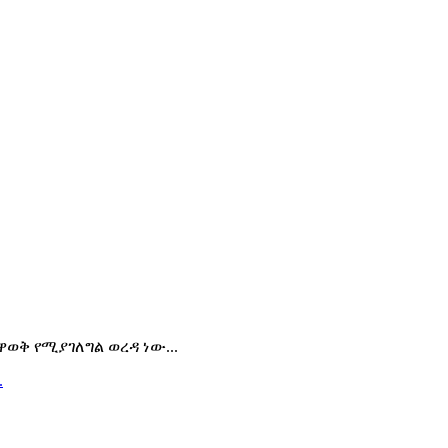
ቅ የሚያገለግል ወረዳ ነው...