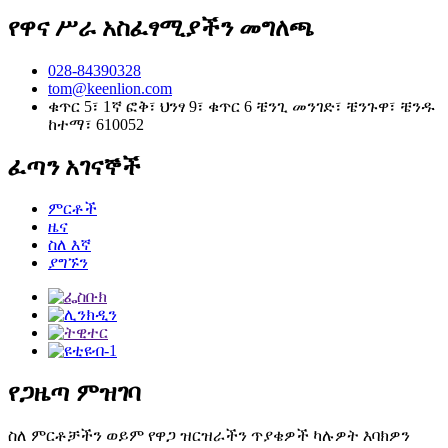
የዋና ሥራ አስፈፃሚያችን መግለጫ
028-84390328
tom@keenlion.com
ቁጥር 5፣ 1ኛ ፎቅ፣ ህንፃ 9፣ ቁጥር 6 ቼንጊ መንገድ፣ ቼንጉዋ፣ ቼንዱ
ከተማ፣ 610052
ፈጣን አገናኞች
ምርቶች
ዜና
ስለ እኛ
ያግኙን
የጋዜጣ ምዝገባ
ስለ ምርቶቻችን ወይም የዋጋ ዝርዝራችን ጥያቄዎች ካሉዎት እባክዎን