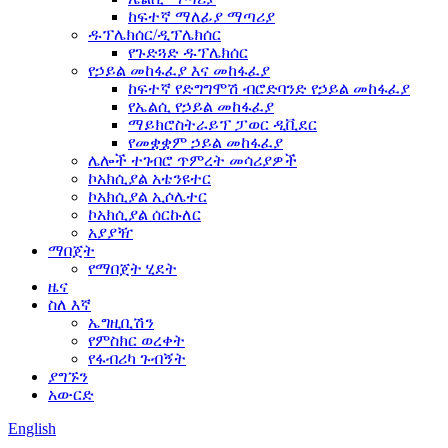
ከፍተኛ ማለፊያ ማጣሪያ
ዱፕሌክሰር/ዲፕሌክሰር
የጉድጓድ ዱፕሌክሰር
የኃይል መከፋፈያ እና መከፋፈያ
ከፍተኛ የድግግሞሽ ብሮድባንድ የኃይል መከፋፈያ
የኤልሲ የኃይል መከፋፈያ
ማይክሮስትራይፕ ፓወር ዲቪደር
የመቋቋም ኃይል መከፋፈያ
ሌሎች ተገብሮ ጥምረት መሳሪያዎች
ኮአክሲያል አቴንዩተር
ኮአክሲያል ኢሶሌተር
ኮአክሲያል ሰርኩለር
አያያዥ
ማበጀት
የማበጀት ሂደት
ዜና
ስለ እኛ
ኤግዚቢሽን
የምስክር ወረቀት
የፋብሪካ ጉብኝት
ያግኙን
አውርድ
English