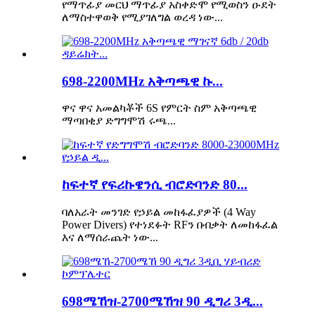
የማጥፊያ መርህ ማጥፊያ አስቀድሞ የሚወስን ዑደት
ለማስተዋወቅ የሚያገለግል ወረዳ ነው...
698-2200MHz አቅጣጫዊ ኩ...
ዋና ዋና አመልካቾች 6S የምርት ስም አቅጣጫዊ
ማጣበቂያ ድግግሞሽ ሩጫ...
ከፍተኛ የፍሪኩዌንሲ ብሮድባንድ 80...
ባለአራት መንገድ የኃይል መከፋፈያዎች (4 Way
Power Divers) የተነደፉት RFን በብቃት ለመከፋፈል
እና ለማሰራጨት ነው...
698ሜኸዝ-2700ሜኸዝ 90 ዲግሪ 3ዲ...