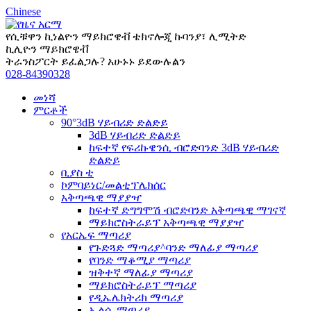
Chinese
የሲቹዋን ኪነልዮን ማይክሮዌቭ ቴክኖሎጂ ኩባንያ፣ ሊሚትድ
ኪሊዮን ማይክሮዌቭ
ትራንስፖርት ይፈልጋሉ? አሁኑኑ ይደውሉልን
028-84390328
መነሻ
ምርቶች
90°3dB ሃይብሪድ ድልድይ
3dB ሃይብሪድ ድልድይ
ከፍተኛ የፍሪኩዌንሲ ብሮድባንድ 3dB ሃይብሪድ
ድልድይ
ቢያስ ቲ
ኮምባይነር/መልቲፕሌክሰር
አቅጣጫዊ ማያያዣ
ከፍተኛ ድግግሞሽ ብሮድባንድ አቅጣጫዊ ማገናኛ
ማይክሮስትራይፕ አቅጣጫዊ ማያያዣ
የአርኤፍ ማጣሪያ
የጉድጓድ ማጣሪያ^ባንድ ማለፊያ ማጣሪያ
የባንድ ማቆሚያ ማጣሪያ
ዝቅተኛ ማለፊያ ማጣሪያ
ማይክሮስትራይፕ ማጣሪያ
የዲኤሌክትሪክ ማጣሪያ
ኤልሲ ማጣሪያ