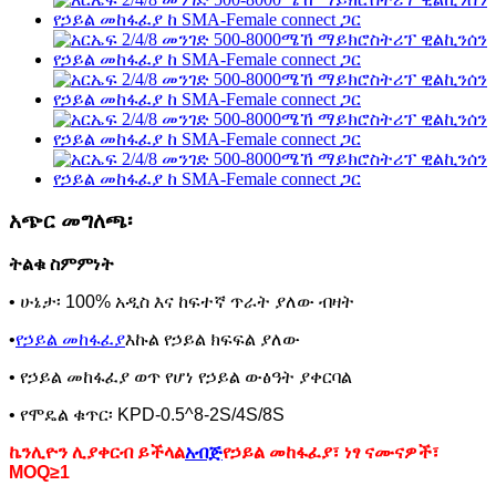
አጭር መግለጫ፡
ትልቁ ስምምነት
• ሁኔታ፡ 100% አዲስ እና ከፍተኛ ጥራት ያለው ብዛት
•
የኃይል መከፋፈያ
እኩል የኃይል ክፍፍል ያለው
• የኃይል መከፋፈያ ወጥ የሆነ የኃይል ውፅዓት ያቀርባል
• የሞዴል ቁጥር፡ KPD-0.5^8-2S/4S/8S
ኬንሊዮን ሊያቀርብ ይችላል
አብጅ
የኃይል መከፋፈያ፣ ነፃ ናሙናዎች፣
MOQ≥1