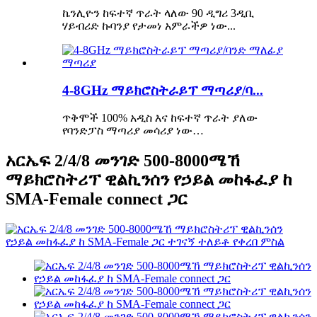
ኬንሊዮን ከፍተኛ ጥራት ላለው 90 ዲግሪ 3ዲቢ
ሃይብሪድ ኩባንያ የታመነ አምራችዎ ነው...
4-8GHz ማይክሮስትራይፕ ማጣሪያ/ባ...
ጥቅሞች 100% አዲስ እና ከፍተኛ ጥራት ያለው
የባንድፓስ ማጣሪያ መሳሪያ ነው…
አርኤፍ 2/4/8 መንገድ 500-8000ሜኸ
ማይክሮስትሪፕ ዊልኪንሰን የኃይል መከፋፈያ ከ
SMA-Female connect ጋር