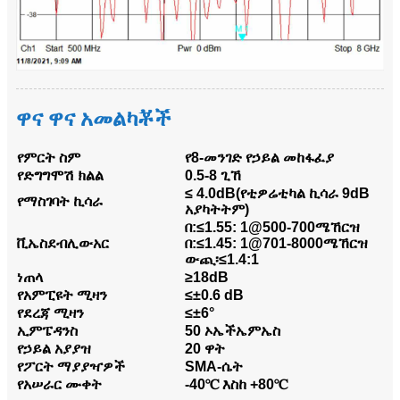
ዋና ዋና አመልካቾች
የምርት ስም
የ8-መንገድ የኃይል መከፋፈያ
የድግግሞሽ ክልል
0.5-8 ጊኸ
≤ 4.0dB(የቲዎሬቲካል ኪሳራ 9dB
የማስገባት ኪሳራ
አያካትትም)
በ:≤1.55: 1@500-700ሜኸርዝ
ቪኤስደብሊውአር
በ:≤1.45: 1@701-8000ሜኸርዝ
ውጪ፡≤1.4:1
ነጠላ
≥18dB
የአምፒዩት ሚዛን
≤±0.6 dB
የደረጃ ሚዛን
≤±6°
ኢምፔዳንስ
50 ኦኤችኤምኤስ
የኃይል አያያዝ
20 ዋት
የፖርት ማያያዣዎች
SMA-ሴት
የአሠራር ሙቀት
-40℃ እስከ +80℃