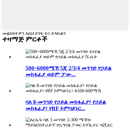
መልእክትዎን እዚህ ይፃፉ እና ይላኩልን
ተዛማጅ ምርቶች
500~6000ሜኸ 5ጂ 2/3/4 መንገድ የኃይል
መከፋፈያ ወይም ፓው...
ባለ 8-መንገድ የኃይል መከፋፈያ፣ የኃይል
መከፋፈያ፣ የRF ኮምባይነር...