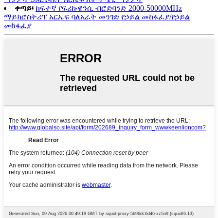
ቀጣይ፡
ከፍተኛ የፍሪኩዌንሲ ብሮድባንድ 2000-50000MHz
ማይክሮስትሪፕ አርኤፍ ባለአራት መንገድ የኃይል መከፋፈያ/የኃይል
መከፋፈያ