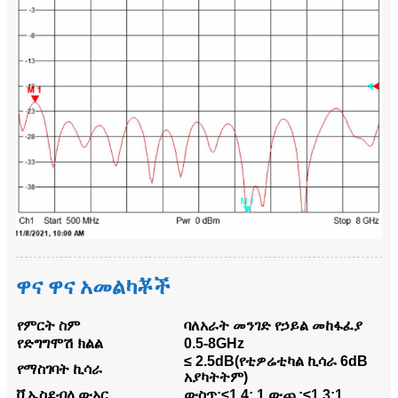
ዋና ዋና አመልካቾች
የምርት ስም
ባለአራት መንገድ የኃይል መከፋፈያ
የድግግሞሽ ክልል
0.5-8GHz
≤ 2.5dB(የቲዎሬቲካል ኪሳራ 6dB
የማስገባት ኪሳራ
አያካትትም)
ቪኤስደብሊውአር
ውስጥ:≤1.4: 1 ውጪ:≤1.3:1