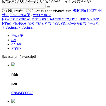
ኢሜልዎን ለእኛ ይተዉልን እና በ24 ሰዓታት ውስጥ እናገኝዎታለን።
© የቅጂ መብት - 2025፡ መብቱ በህግ የተጠበቀ ነው።
蜀ICP备19037144
号-1
ትኩስ ምርቶች
-
የጣቢያ ካርታ
ኳድ-ባንድ ኮምባይነር
,
የብሮድባንድ አቅጣጫዊ ማያያዣ
,
180° ሃይብሪድ
ኮፐለር
,
የኤችኤፍ ባንድ ማለፊያ ማጣሪያ
,
የRf አቅጣጫዊ ማጣመሪያ
,
ዱፕሌክሰር/ዲፕሌክሰር
,
ምርቶች
ዜና
ስለ እኛ
ያግኙን
[javascript]
[/javascript]
ስልክ
ስልክ
028-84390328