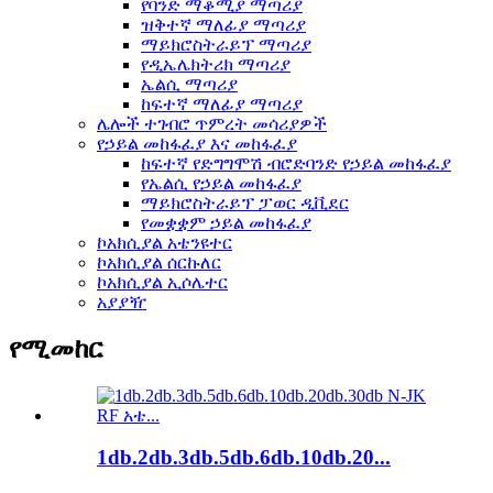
የባንድ ማቆሚያ ማጣሪያ
ዝቅተኛ ማለፊያ ማጣሪያ
ማይክሮስትራይፕ ማጣሪያ
የዲኤሌክትሪክ ማጣሪያ
ኤልሲ ማጣሪያ
ከፍተኛ ማለፊያ ማጣሪያ
ሌሎች ተገብሮ ጥምረት መሳሪያዎች
የኃይል መከፋፈያ እና መከፋፈያ
ከፍተኛ የድግግሞሽ ብሮድባንድ የኃይል መከፋፈያ
የኤልሲ የኃይል መከፋፈያ
ማይክሮስትራይፕ ፓወር ዲቪደር
የመቋቋም ኃይል መከፋፈያ
ኮአክሲያል አቴንዩተር
ኮአክሲያል ሰርኩለር
ኮአክሲያል ኢሶሌተር
አያያዥ
የሚመከር
1db.2db.3db.5db.6db.10db.20...