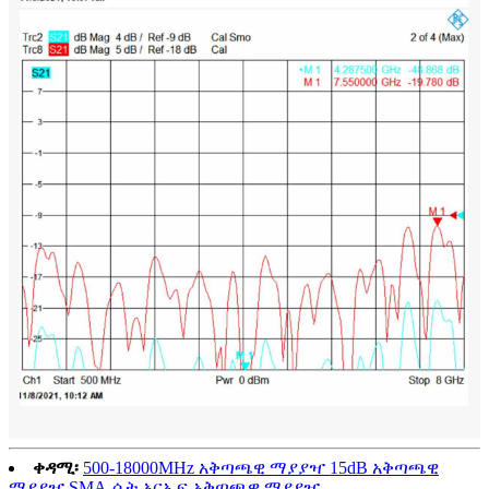
ቀዳሚ፡
500-18000MHz አቅጣጫዊ ማያያዣ 15dB አቅጣጫዊ
ማያያዣ SMA-ሴት አርኤፍ አቅጣጫዊ ማያያዣ