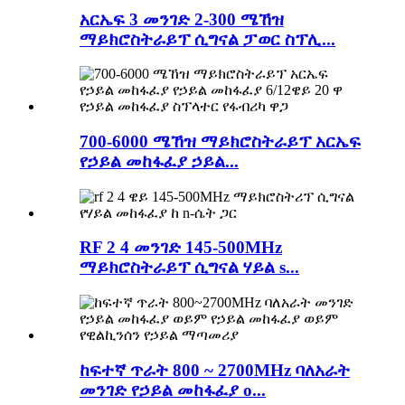
አርኤፍ 3 መንገድ 2-300 ሜኸዝ
ማይክሮስትራይፕ ሲግናል ፓወር ስፕሊ...
700-6000 ሜኸዝ ማይክሮስትራይፕ አርኤፍ
የኃይል መከፋፈያ ኃይል...
RF 2 4 መንገድ 145-500MHz
ማይክሮስትራይፕ ሲግናል ሃይል s...
ከፍተኛ ጥራት 800 ~ 2700MHz ባለአራት
መንገድ የኃይል መከፋፈያ o...