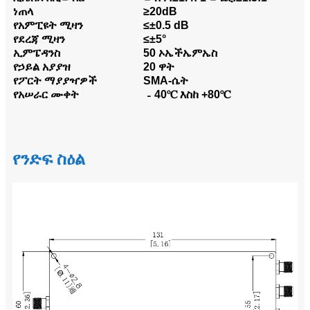
ነጠላ
≥20dB
የአምፒዩት ሚዛን
≤±0.5 dB
የደረጃ ሚዛን
≤±5°
ኢምፔዳንስ
50 ኦኤችኤምኤስ
የኃይል አያያዝ
20 ዋት
የፖርት ማያያዣዎች
SMA-ሴት
የአሠራር ሙቀት
﹣40℃ እስከ +80℃
የንድፍ ስዕል