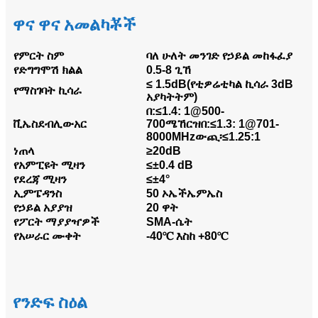
ዋና ዋና አመልካቾች
የምርት ስም
ባለ ሁለት መንገድ የኃይል መከፋፈያ
የድግግሞሽ ክልል
0.5-8 ጊኸ
≤ 1.5dB(የቲዎሬቲካል ኪሳራ 3dB
የማስገባት ኪሳራ
አያካትትም)
በ:≤1.4: 1@500-
ቪኤስደብሊውአር
700ሜኸርዝ
በ:≤1.3: 1@701-
8000MHz
ውጪ፡≤1.25:1
ነጠላ
≥20dB
የአምፒዩት ሚዛን
≤±0.4 dB
የደረጃ ሚዛን
≤±4°
ኢምፔዳንስ
50 ኦኤችኤምኤስ
የኃይል አያያዝ
20 ዋት
የፖርት ማያያዣዎች
SMA-ሴት
የአሠራር ሙቀት
-40℃ እስከ +80℃
የንድፍ ስዕል