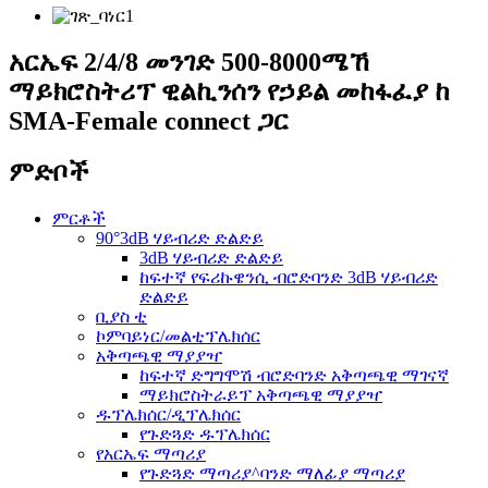
አርኤፍ 2/4/8 መንገድ 500-8000ሜኸ
ማይክሮስትሪፕ ዊልኪንሰን የኃይል መከፋፈያ ከ
SMA-Female connect ጋር
ምድቦች
ምርቶች
90°3dB ሃይብሪድ ድልድይ
3dB ሃይብሪድ ድልድይ
ከፍተኛ የፍሪኩዌንሲ ብሮድባንድ 3dB ሃይብሪድ
ድልድይ
ቢያስ ቲ
ኮምባይነር/መልቲፕሌክሰር
አቅጣጫዊ ማያያዣ
ከፍተኛ ድግግሞሽ ብሮድባንድ አቅጣጫዊ ማገናኛ
ማይክሮስትራይፕ አቅጣጫዊ ማያያዣ
ዱፕሌክሰር/ዲፕሌክሰር
የጉድጓድ ዱፕሌክሰር
የአርኤፍ ማጣሪያ
የጉድጓድ ማጣሪያ^ባንድ ማለፊያ ማጣሪያ