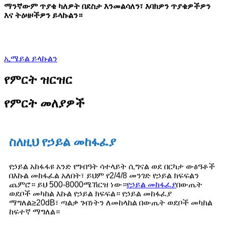
ማንኛውም ጥያቄ ካለዎት በደስታ እንመልሳለን፣ እባክዎን ጥያቄዎችዎን
እና ትዕዛዞችዎን ይላኩልን።
ኢሜይል ይላኩልን
የምርት ዝርዝር
የምርት መለያዎች
ስለዚህ የኃይል መከፋፈያ
የኃይል አከፋፋዩ አንድ የግብዓት ሳተላይት ሲግናል ወደ በርካታ ውፅዓቶች
በእኩል መከፋፈል አለበት፣ ይህም የ2/4/8 መንገድ የኃይል ክፍፍልን
ጨምሮ። ይህ 500-8000ሜኸርዝ ነው።
የኃይል መከፋፈያ
በውጤት
ወደቦች መካከል እኩል የኃይል ክፍፍል። የኃይል መከፋፈያ
ማግለል≥20dB፣ ጣልቃ ገብነትን ለመከላከል በውጤት ወደቦች መካከል
ከፍተኛ ማግለል።