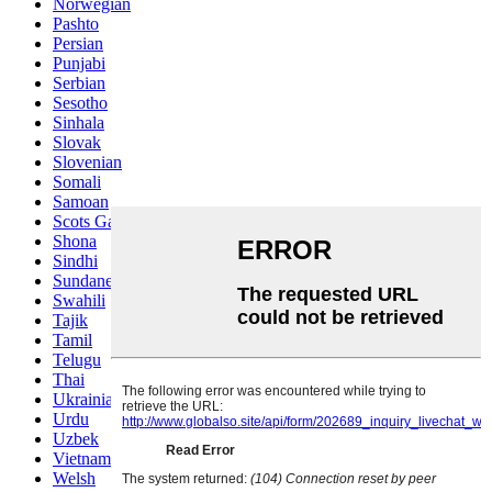
Norwegian
Pashto
Persian
Punjabi
Serbian
Sesotho
Sinhala
Slovak
Slovenian
Somali
Samoan
Scots Gaelic
Shona
Sindhi
Sundanese
Swahili
Tajik
Tamil
Telugu
Thai
Ukrainian
Urdu
Uzbek
Vietnamese
Welsh