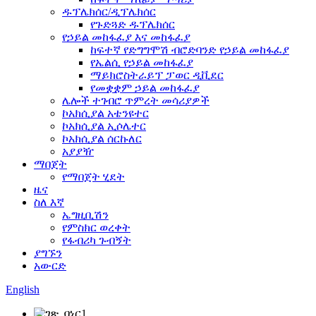
ዱፕሌክሰር/ዲፕሌክሰር
የጉድጓድ ዱፕሌክሰር
የኃይል መከፋፈያ እና መከፋፈያ
ከፍተኛ የድግግሞሽ ብሮድባንድ የኃይል መከፋፈያ
የኤልሲ የኃይል መከፋፈያ
ማይክሮስትራይፕ ፓወር ዲቪደር
የመቋቋም ኃይል መከፋፈያ
ሌሎች ተገብሮ ጥምረት መሳሪያዎች
ኮአክሲያል አቴንዩተር
ኮአክሲያል ኢሶሌተር
ኮአክሲያል ሰርኩለር
አያያዥ
ማበጀት
የማበጀት ሂደት
ዜና
ስለ እኛ
ኤግዚቢሽን
የምስክር ወረቀት
የፋብሪካ ጉብኝት
ያግኙን
አውርድ
English