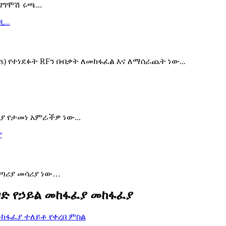
ግሞሽ ሩጫ...
rs) የተነደፉት RFን በብቃት ለመከፋፈል እና ለማሰራጨት ነው...
ያ የታመነ አምራችዎ ነው...
ማጣሪያ መሳሪያ ነው…
ገድ የኃይል መከፋፈያ መከፋፈያ