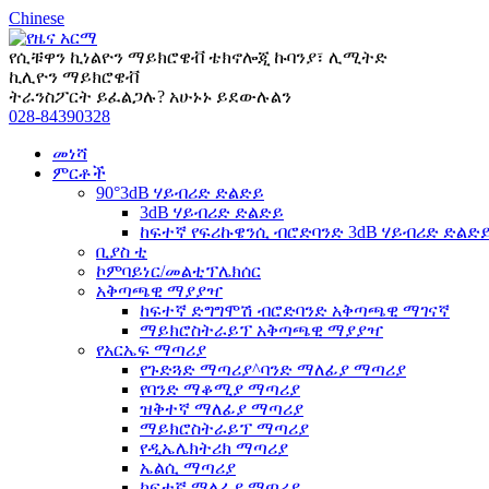
Chinese
የሲቹዋን ኪነልዮን ማይክሮዌቭ ቴክኖሎጂ ኩባንያ፣ ሊሚትድ
ኪሊዮን ማይክሮዌቭ
ትራንስፖርት ይፈልጋሉ? አሁኑኑ ይደውሉልን
028-84390328
መነሻ
ምርቶች
90°3dB ሃይብሪድ ድልድይ
3dB ሃይብሪድ ድልድይ
ከፍተኛ የፍሪኩዌንሲ ብሮድባንድ 3dB ሃይብሪድ ድልድ
ቢያስ ቲ
ኮምባይነር/መልቲፕሌክሰር
አቅጣጫዊ ማያያዣ
ከፍተኛ ድግግሞሽ ብሮድባንድ አቅጣጫዊ ማገናኛ
ማይክሮስትራይፕ አቅጣጫዊ ማያያዣ
የአርኤፍ ማጣሪያ
የጉድጓድ ማጣሪያ^ባንድ ማለፊያ ማጣሪያ
የባንድ ማቆሚያ ማጣሪያ
ዝቅተኛ ማለፊያ ማጣሪያ
ማይክሮስትራይፕ ማጣሪያ
የዲኤሌክትሪክ ማጣሪያ
ኤልሲ ማጣሪያ
ከፍተኛ ማለፊያ ማጣሪያ