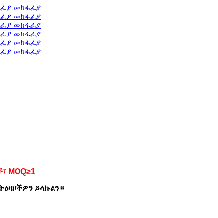
ች፣ MOQ≥1
ትዕዛዞችዎን ይላኩልን።