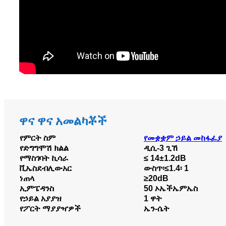
ዋና ዋና አመልካቾች
የምርት ስም
የመቋቋም ኃይል መከፋፈያ
የድግግሞሽ ክልል
ዲሲ-3 ጊኸ
የማስገባት ኪሳራ
≤ 14±1.2dB
ቪኤስደብሊውአር
ውስጥ፡≤1.4፡ 1
ነጠላ
≥20dB
ኢምፔዳንስ
50 ኦኤችኤምኤስ
የኃይል አያያዝ
1 ዋት
የፖርት ማያያዣዎች
ኤን-ሴት