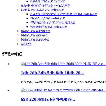
ከፍተኛ ማለፊያ ማጣሪያ
ሌሎች ተገብሮ ጥምረት መሳሪያዎች
የኃይል መከፋፈያ እና መከፋፈያ
ከፍተኛ የድግግሞሽ ብሮድባንድ የኃይል መከፋፈያ
የኤልሲ የኃይል መከፋፈያ
ማይክሮስትራይፕ ፓወር ዲቪደር
የመቋቋም ኃይል መከፋፈያ
ኮአክሲያል አቴንዩተር
ኮአክሲያል ሰርኩለር
ኮአክሲያል ኢሶሌተር
አያያዥ
የሚመከር
1db.2db.3db.5db.6db.10db.20...
የማጥፊያ መርህ ማጥፊያ አስቀድሞ የሚወስን ዑደት ለማስተዋወ
698-2200MHz አቅጣጫዊ ኩ...