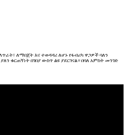
ለጥራት፣ ለማበጀት እና ተወዳዳሪ ለሆኑ የፋብሪካ ዋጋዎች ባለን
ለን ቁርጠኝነት በገበያ ውስጥ ልዩ ያደርገናል። በባለ አምስት መንገድ