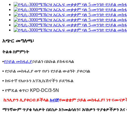
አጭር መግለጫ፡
ትልቁ ስምምነት
•
የኃይል መከፋፈያ
ኃይልን በእኩል ይከፋፍላል
• የኃይል መከፋፈያ ወጥ የሆነ የኃይል ውፅዓት ያቀርባል
• ከፍተኛ የአሁኑን አፕሊኬሽኖችን ይደግፋል
• የሞዴል ቁጥር፡ KPD-DC/3-5N
ኬንሊዮን ሊያቀርብ ይችላል
አብጅ
የመቋቋም ኃይል መከፋፈያ፣ ነፃ ናሙናዎ
ማንኛውም ጥያቄ ካለዎት በደስታ እንመልሳለን፣ እባክዎን ጥያቄዎችዎን እና 