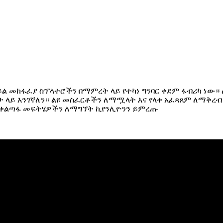
ል መከፋፈያ ስፕላተሮችን በማምረት ላይ የተካነ ግንባር ቀደም ፋብሪካ ነው። 
 ላይ እንገኛለን። ልዩ መስፈርቶችን ለማሟላት እና የላቀ አፈጻጸም ለማቅረብ ያ
 ቀልጣፋ መፍትሄዎችን ለማግኘት ኪየንሊዮንን ይምረጡ