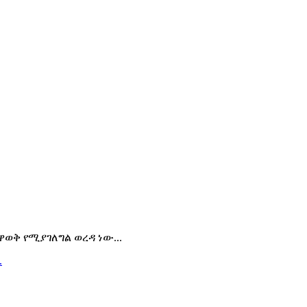
ቅ የሚያገለግል ወረዳ ነው...