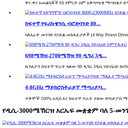
ዋና ዋና አመልካቾች 6S የምርት ስም አቅጣጫዊ ማጣበቂያ ድግ
ከፍተኛ የፍሪኩዌንሲ ብሮድባንድ 80...
ባለአራት መንገድ የኃይል መከፋፈያዎች (4 Way Power Dive
698ሜኸዝ-2700ሜኸዝ 90 ዲግሪ 3ዲ...
ኬንሊዮን ከፍተኛ ጥራት ላለው 90 ዲግሪ 3ዲቢ ሃይብሪድ ኩባን
4-8GHz ማይክሮስትራይፕ ማጣሪያ/ባ...
ጥቅሞች 100% አዲስ እና ከፍተኛ ጥራት ያለው የባንድፓስ 
የዲሲ-3000ሜኸርዝ አርኤፍ መቋቋም ባለ 5-መን