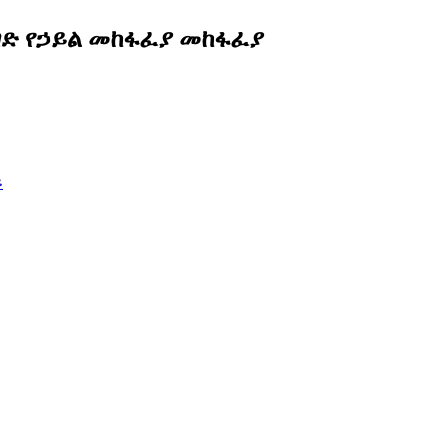
ገድ የኃይል መከፋፈያ መከፋፈያ
ይ