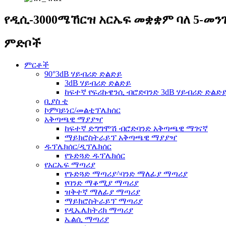
የዲሲ-3000ሜኸርዝ አርኤፍ መቋቋም ባለ 5-መን
ምድቦች
ምርቶች
90°3dB ሃይብሪድ ድልድይ
3dB ሃይብሪድ ድልድይ
ከፍተኛ የፍሪኩዌንሲ ብሮድባንድ 3dB ሃይብሪድ ድልድ
ቢያስ ቲ
ኮምባይነር/መልቲፕሌክሰር
አቅጣጫዊ ማያያዣ
ከፍተኛ ድግግሞሽ ብሮድባንድ አቅጣጫዊ ማገናኛ
ማይክሮስትራይፕ አቅጣጫዊ ማያያዣ
ዱፕሌክሰር/ዲፕሌክሰር
የጉድጓድ ዱፕሌክሰር
የአርኤፍ ማጣሪያ
የጉድጓድ ማጣሪያ^ባንድ ማለፊያ ማጣሪያ
የባንድ ማቆሚያ ማጣሪያ
ዝቅተኛ ማለፊያ ማጣሪያ
ማይክሮስትራይፕ ማጣሪያ
የዲኤሌክትሪክ ማጣሪያ
ኤልሲ ማጣሪያ