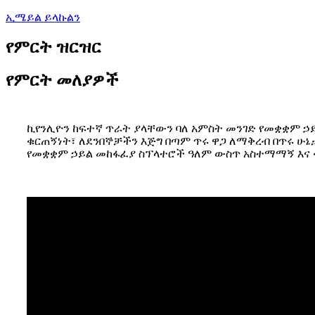
ኢሜይል ይላኩልን
የምርት ዝርዝር
የምርት መለያዎች
ኪየንሊዮን ከፍተኛ ጥራት ያላቸውን ባለ አምስት መንገድ የመቋቋም ኃይ
ቁርጠኝነት፣ ለደንበኞቻችን እጅግ በጣም ጥሩ ዋጋ ለማቅረብ በጥሩ ሁኔታ
የመቋቋም ኃይል መከፋፈያ ስፕላተሮች ዓለም ውስጥ አስተማማኝ እና